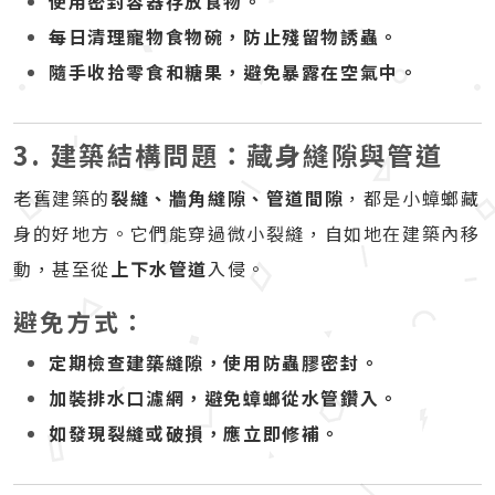
使用密封容器存放食物。
每日清理寵物食物碗，防止殘留物誘蟲。
隨手收拾零食和糖果，避免暴露在空氣中。
3. 建築結構問題：藏身縫隙與管道
老舊建築的
裂縫、牆角縫隙、管道間隙
，都是小蟑螂藏
身的好地方。它們能穿過微小裂縫，自如地在建築內移
動，甚至從
上下水管道
入侵。
避免方式：
定期檢查建築縫隙，使用防蟲膠密封。
加裝排水口濾網，避免蟑螂從水管鑽入。
如發現裂縫或破損，應立即修補。