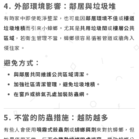
4. 外部環境影響：鄰居與垃圾堆
有時家中即使乾淨整潔，也可能因
鄰居環境不佳
或
樓道
垃圾堆積
而引來小蟑螂。尤其是
共用垃圾間
或
樓層公共
區域
，若衛生管理不當，蟑螂很容易循著管道或牆角入
侵住家。
避免方式：
與鄰居共同維護公共區域清潔。
加強社區清潔管理，避免垃圾堆積。
在窗戶或排氣孔處加裝防蟲網。
5. 不當的防蟲措施：越防越多
有些人會使用
噴霧式殺蟲劑
或
蟑螂餌劑
來對抗蟑螂，但