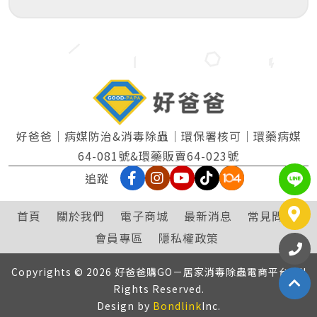
好爸爸｜病媒防治&消毒除蟲｜環保署核可｜環藥病媒
64-081號&環藥販賣64-023號
追蹤
L
首頁
關於我們
電子商城
最新消息
常見問題
會員專區
隱私權政策
撥
07
Copyrights © 2026 好爸爸購GO－居家消毒除蟲電商平台 All
Rights Reserved.
Design by
Bondlink
Inc.