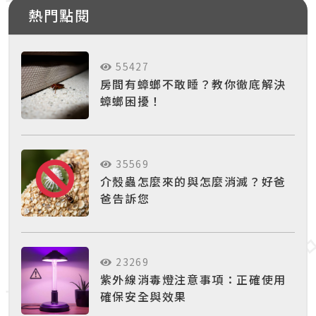
熱門點閱
55427
房間有蟑螂不敢睡？教你徹底解決
蟑螂困擾！
35569
介殼蟲怎麼來的與怎麼消滅？好爸
爸告訴您
23269
紫外線消毒燈注意事項：正確使用
確保安全與效果