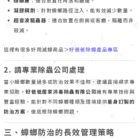
蟑螂屋
：適合放置在角落和牆邊。
凝膠餌劑
：針對蟑螂路徑注入，能有效減少數量。
超音波驅蟲器
：適合放置在廚房或客廳，驅離而非
殺滅。
這裡有很多好用滅蟑商品＞
好爸爸除蟑產品專區
2. 請專業除蟲公司處理
當小蟑螂數量過多或防治效果不佳時，建議直接尋求專
業協助。
好爸爸居家消毒除蟲有限公司
擁有專業技術與
豐富經驗，能針對不同蟑螂種類及環境提供
量身訂製的
防治方案
，徹底根除蟑螂問題。
三、蟑螂防治的長效管理策略