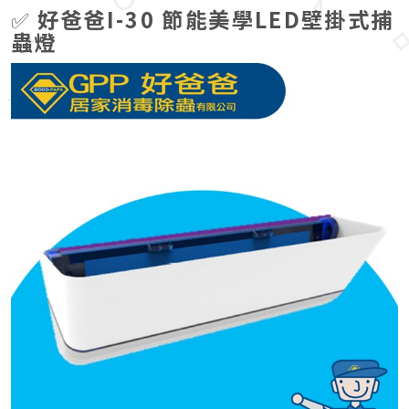
✅
好爸爸I-30 節能美學LED壁掛式捕
蟲燈