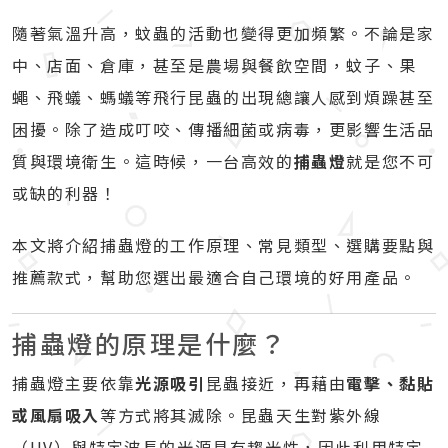
隨著氣溫升高，蚊蟲的活動也變得更加頻繁。不論是家
中、店面、倉庫，甚至是農場與餐飲空間，蚊子、果
蠅、飛蟻、螞蟻等飛行昆蟲的出現總讓人感到煩躁甚至
困擾。除了造成叮咬、傳播細菌或病毒，更影響生活品
質與環境衛生。這時候，一台高效的
捕蟲燈
就是您不可
或缺的利器！
本文將介紹捕蟲燈的工作原理、常見類型、選購要點與
推薦款式，幫助您選出最適合自己環境的好用產品。
捕蟲燈的原理是什麼？
捕蟲燈主要依靠
光源吸引
昆蟲接近，再藉由
電擊、黏貼
或風扇吸入
等方式將其滅除。昆蟲天生對紫外線
（UV）與特定波長的光源具有趨光性，因此利用特定