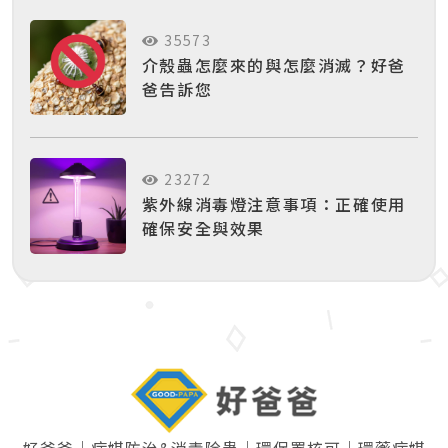
35573
介殼蟲怎麼來的與怎麼消滅？好爸
爸告訴您
23272
紫外線消毒燈注意事項：正確使用
確保安全與效果
好爸爸｜病媒防治&消毒除蟲｜環保署核可｜環藥病媒