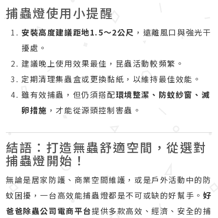
捕蟲燈使用小提醒
安裝高度建議距地1.5～2公尺
，遠離風口與強光干
擾處。
建議晚上使用效果最佳，昆蟲活動較頻繁。
定期清理集蟲盒或更換黏紙，以維持最佳效能。
雖有效捕蟲，但仍須搭配
環境整潔、防蚊紗窗、滅
卵措施
，才能從源頭控制害蟲。
結語：打造無蟲舒適空間，從選對
捕蟲燈開始！
無論是居家防護、商業空間維護，或是戶外活動中的防
蚊困擾，一台高效能捕蟲燈都是不可或缺的好幫手。
好
爸爸除蟲公司電商平台
提供多款高效、經濟、安全的捕