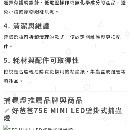
選擇
有護網設計
、
低電壓操作
或
無化學成分
的產品，避
免小孩或寵物觸碰危險。
4.
清潔與維護
建議選擇
可拆卸清理
的款式，便於定期維護與更換配
件。
5.
耗材與配件可取得性
檢視是否能輕易購買更換用的黏蟲紙、集蟲盒或燈管等
消耗品。
捕蟲燈推薦品牌與商品
✅
好爸爸75E MINI LED壁掛式捕蟲
燈