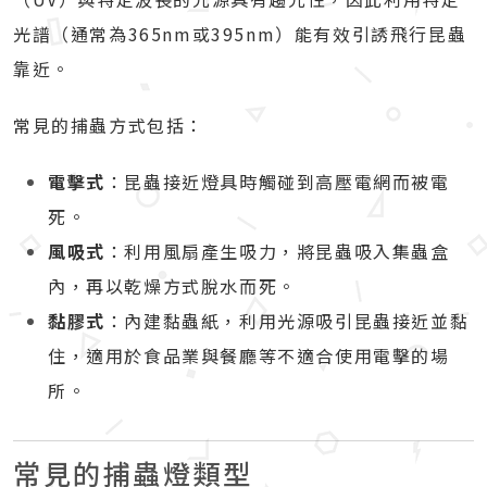
光譜（通常為365nm或395nm）能有效引誘飛行昆蟲
靠近。
常見的捕蟲方式包括：
電擊式
：昆蟲接近燈具時觸碰到高壓電網而被電
死。
風吸式
：利用風扇產生吸力，將昆蟲吸入集蟲盒
內，再以乾燥方式脫水而死。
黏膠式
：內建黏蟲紙，利用光源吸引昆蟲接近並黏
住，適用於食品業與餐廳等不適合使用電擊的場
所。
常見的捕蟲燈類型