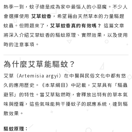
熱季一到，蚊子總是成為家中最惱人的小惡魔。不少人
會選擇使用
艾草蚊香
，希望藉由天然草本的力量驅趕
蚊蟲。但問題來了，
艾草蚊香真的有效嗎？
這篇文章
將深入介紹艾草蚊香的驅蚊原理、實際效果，以及使用
時的注意事項。
為什麼艾草能驅蚊？
艾草（Artemisia argyi）在中醫與民俗文化中都有悠
久的應用歷史。《本草綱目》中記載，艾草具有「驅蟲
避邪」的特性。當艾草點燃時，會釋放出特有的草本氣
味與煙霧，這些氣味能夠干擾蚊子的感應系統，達到驅
散效果。
驅蚊原理：