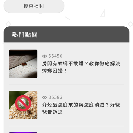
優惠福利
熱門點閱
55450
房間有蟑螂不敢睡？教你徹底解決
蟑螂困擾！
35583
介殼蟲怎麼來的與怎麼消滅？好爸
爸告訴您