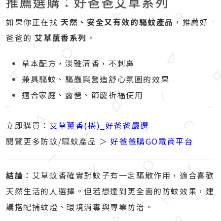
推薦選購：好爸爸艾草系列
如果你正在找
天然、安全又有效的驅蚊產品
，推薦好
爸爸的
艾草薰香系列
。
草本配方，淡雅清香，不刺鼻
兼具驅蚊、驅蟲與營造舒心氛圍的效果
適合家庭、露營、節慶祈福使用
立即購買：
艾草薰香(捲)_好爸爸嚴選
閱覽更多防蚊/驅蚊產品 ＞
好爸爸購GO電商平台
結論
：艾草蚊香確實對蚊子有一定驅散作用，適合喜歡
天然生活的人選擇。但若想達到更全面的防蚊效果，建
議搭配捕蚊燈、環境消毒與專業防治。