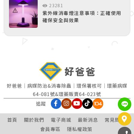
23281
紫外線消毒燈注意事項：正確使用
確保安全與效果
好爸爸｜病媒防治&消毒除蟲｜環保署核可｜環藥病媒
64-081號&環藥販賣64-023號
追蹤
L
首頁
關於我們
電子商城
最新消息
常見問題
會員專區
隱私權政策
撥