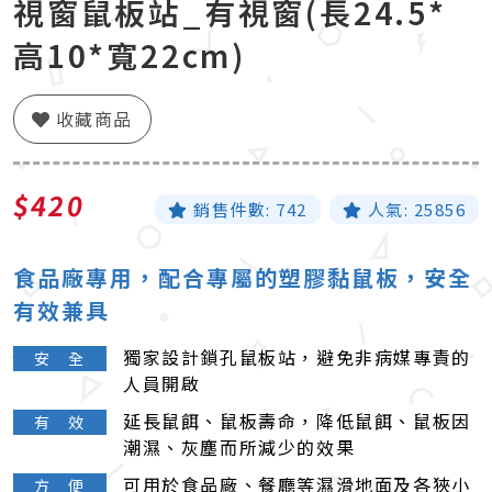
視窗鼠板站_有視窗(長24.5*
高10*寬22cm)
收藏商品
$420
銷售件數:
742
人氣:
25856
食品廠專用，配合專屬的塑膠黏鼠板，安全
有效兼具
獨家設計鎖孔鼠板站，避免非病媒專責的
安 全
人員開啟
延長鼠餌、鼠板壽命，降低鼠餌、鼠板因
有 效
潮濕、灰塵而所減少的效果
可用於食品廠、餐廳等濕滑地面及各狹小
方 便