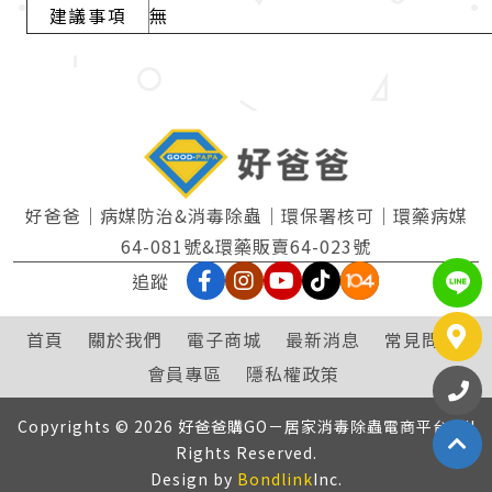
建議事項
無
好爸爸｜病媒防治&消毒除蟲｜環保署核可｜環藥病媒
64-081號&環藥販賣64-023號
追蹤
L
首頁
關於我們
電子商城
最新消息
常見問題
會員專區
隱私權政策
撥
07
Copyrights © 2026 好爸爸購GO－居家消毒除蟲電商平台 All
Rights Reserved.
Design by
Bondlink
Inc.