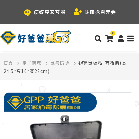
病媒專家客服
註冊送百元券
0
首頁
電子商城
鼠害防除
視窗鼠板站_有視窗(長
24.5*高10*寬22cm)