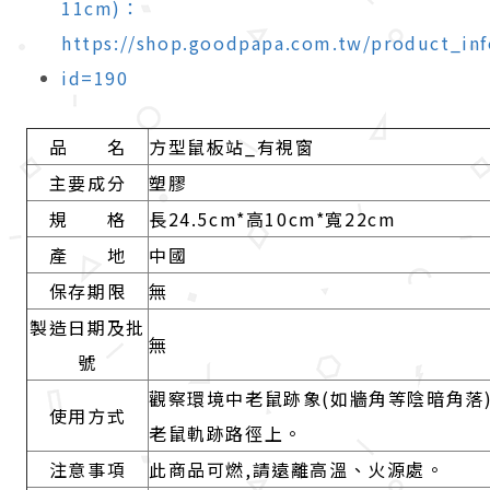
11cm)：
https://shop.goodpapa.com.tw/product_inf
id=190
品 名
方型鼠板站_有視窗
主要成分
塑膠
規 格
長24.5cm*高10cm*寬22cm
產 地
中國
保存期限
無
製造日期及批
無
號
觀察環境中老鼠跡象(如牆角等陰暗角落
使用方式
老鼠軌跡路徑上。
注意事項
此商品可燃,請遠離高溫、火源處。