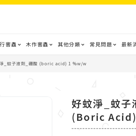
行害蟲
木作害蟲
其他分類
常見問題
最新
_蚊子液劑_硼酸 (boric acid) 1 %w/w
好蚊淨_蚊子
(boric Aci