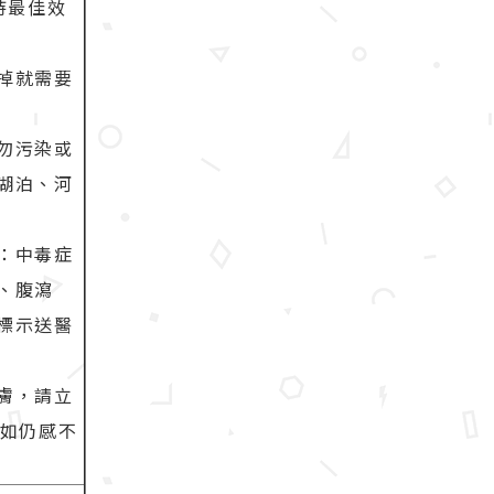
持最佳效
掉就需要
勿污染或
湖泊、河
：中毒症
、腹瀉
標示送醫
膚，請立
，如仍感不