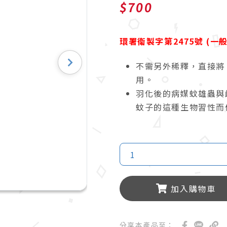
$700
環署衛製字第2475號 (一
不需另外稀釋，直接將
用。
羽化後的病媒蚊雄蟲與
蚊子的這種生物習性而
1
加入購物車
分享本產品至：