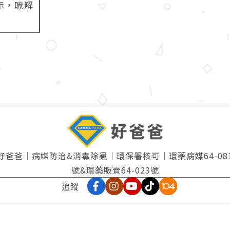
示，瞭解
好爸爸｜病媒防治&消毒除蟲｜環保署核可｜環藥病媒64-08
號&環藥販賣64-023號
追蹤