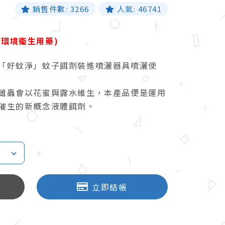
銷售件數:
3266
人氣:
46741
般環境衛生用藥)
「好蚊淨」蚊子餌劑裝進噴灑器具噴灑使
雌蟲會以花蜜與露水維生，本產品便是運用
催生的新概念液體餌劑。
立即結帳