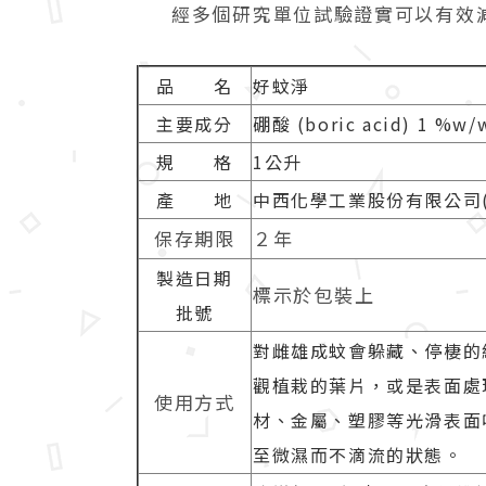
經多個研究單位試驗證實可以有效
品 名
好蚊淨
主要成分
硼酸 (boric acid) 1 %w/
規 格
1公升
產 地
中西化學工業股份有限公司(
保存期限
２年
製造日期
標示於包裝上
批號
對雌雄成蚊會躲藏、停棲的
觀植栽的葉片，或是表面處
使用方式
材、金屬、塑膠等光滑表面
至微濕而不滴流的狀態。