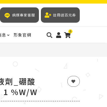
病媒專家客服
註冊送百元券
0
消息
形象官網
液劑_硼酸
d) 1 %w/w