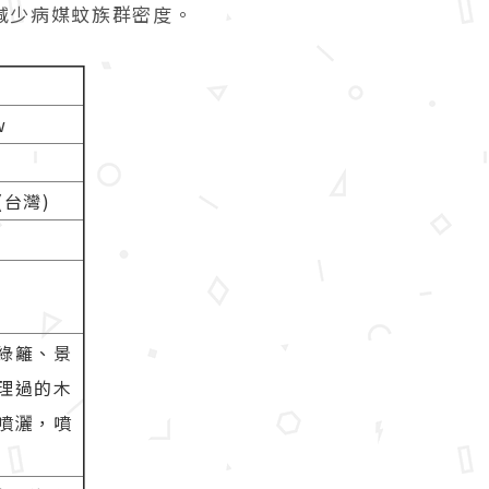
減少病媒蚊族群密度。
w
台灣)
綠籬、景
理過的木
噴灑，噴