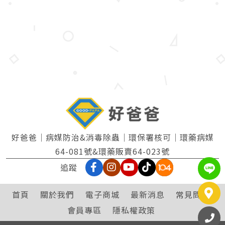
好爸爸｜病媒防治&消毒除蟲｜環保署核可｜環藥病媒
64-081號&環藥販賣64-023號
追蹤
L
首頁
關於我們
電子商城
最新消息
常見問題
會員專區
隱私權政策
撥
07