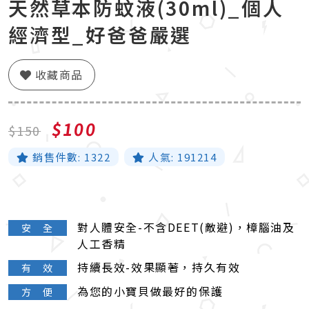
天然草本防蚊液(30ml)_個人
經濟型_好爸爸嚴選
收藏商品
$100
$150
銷售件數:
1322
人氣:
191214
對人體安全-不含DEET(敵避)，樟腦油及
安 全
人工香精
持續長效-效果顯著，持久有效
有 效
為您的小寶貝做最好的保護
方 便