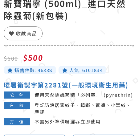
新寶瑞寧 (500ml)_進口天然
除蟲菊(新包裝)
收藏商品
$500
$600
銷售件數:
46338
人氣:
6101834
環署衛製字第2281號(一般環境衛生用藥)
使用天然除蟲菊精「必列寧」 (pyrethrin)
​安 全
登記防治居家蚊子、蟑螂、蒼蠅、小黑蚊、
有 效
塵蟎
不需另外準備噴灑器立即使用
方 便