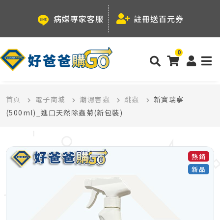
病媒專家客服
註冊送百元券
0
首頁
電子商城
潮濕害蟲
跳蟲
新寶瑞寧
(500ml)_進口天然除蟲菊(新包裝)
熱銷
新品