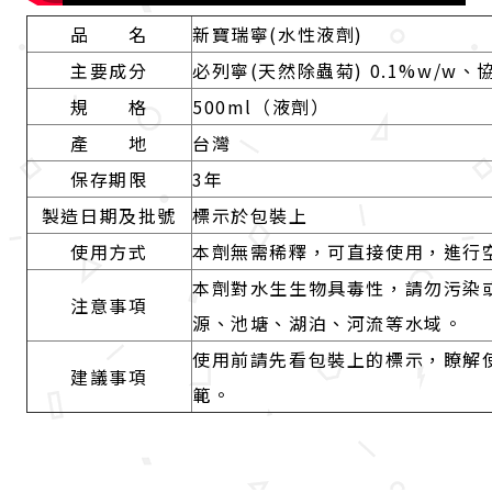
品 名
新寶瑞寧(水性液劑)
主要成分
必列寧(天然除蟲菊) 0.1%w/w、協
規 格
500ml（液劑）
產 地
台灣
保存期限
3年
製造日期及批號
標示於包裝上
使用方式
本劑無需稀釋，可直接使用，進行
本劑對水生生物具毒性，請勿污染
注意事項
源、池塘、湖泊、河流等水域。
使用前請先看包裝上的標示，瞭解
建議事項
範。