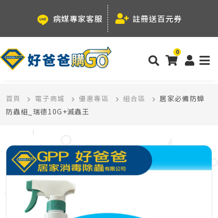
病媒專家客服
註冊送百元券
0
首頁
電子商城
優惠專區
組合區
居家必備防蟑
防蟲組_瑞德10G+滅蟲王