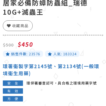
居家必備防蟑防蟲組_瑞德
10G+滅蟲王
收藏商品
$450
$500
銷售件數:
23576
人氣:
183324
環署衛製字第2145號、第2134號(一般環
境衛生用藥)
環保署審查認可，具合格之環境用藥字號
安 全
有 效
方 便