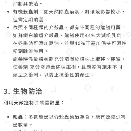
抑制其繁殖。
有機殺蟲劑
：如天然除蟲菊素，對環境影響較小，
但需定期噴灑。
依照不同種類的介殼蟲，都有不同種的建議用藥。
如蘇鐵白輪盾介殼蟲，建議使用44%大滅松乳劑，
在冬季時可添加夏油，並與40%丁基加保扶可濕性
粉劑輪流施用。
施藥時儘量將藥劑充分噴灑於植株上腋芽、芽鱗，
使藥劑 充分滲透至整棵鐵樹，且應輪替施用不同
類型之藥劑，以防止抗藥性的產生。
3.
生物防治
利用天敵控制介殼蟲數量：
瓢蟲
：多數瓢蟲以介殼蟲幼蟲為食，能有效減少害
蟲數量。