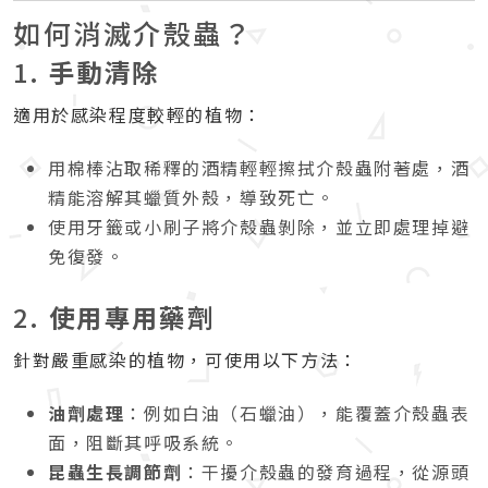
如何消滅介殼蟲？
1.
手動清除
適用於感染程度較輕的植物：
用棉棒沾取稀釋的酒精輕輕擦拭介殼蟲附著處，酒
精能溶解其蠟質外殼，導致死亡。
使用牙籤或小刷子將介殼蟲剝除，並立即處理掉避
免復發。
2.
使用專用藥劑
針對嚴重感染的植物，可使用以下方法：
油劑處理
：例如白油（石蠟油），能覆蓋介殼蟲表
面，阻斷其呼吸系統。
昆蟲生長調節劑
：干擾介殼蟲的發育過程，從源頭