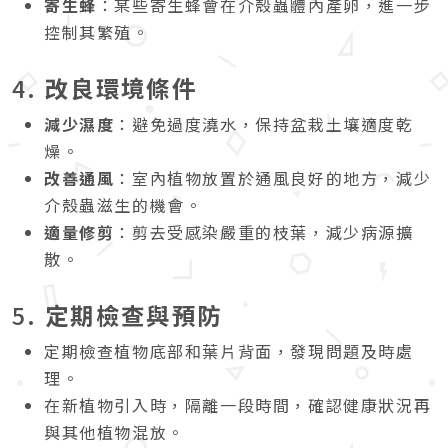
寄生蜂
：某些寄生蜂會在介殼蟲體內產卵，進一步
控制其繁殖。
4.
改良環境條件
減少濕度
：避免過度澆水，保持盆栽土壤適度乾
燥。
改善通風
：室內植物放置於通風良好的地方，減少
介殼蟲滋生的機會。
適量修剪
：剪去受感染嚴重的枝葉，減少病源擴
散。
5.
定期檢查與預防
定期檢查植物底部和葉片背面，發現問題及時處
理。
在新植物引入時，隔離一段時間，確認健康狀況再
與其他植物混放。